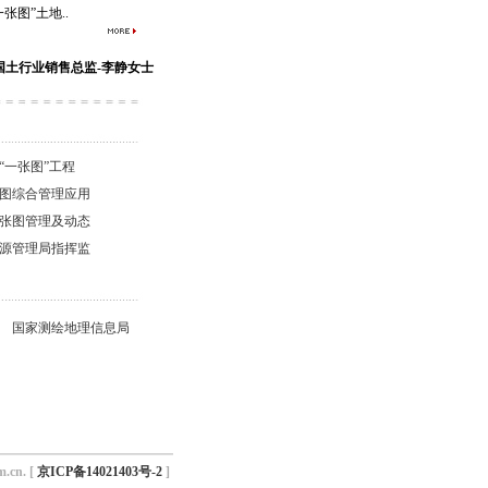
张图”土地..
国土行业销售总监-李静女士
“一张图”工程
图综合管理应用
张图管理及动态
源管理局指挥监
国家测绘地理信息局
m.cn. [
京ICP备14021403号-2
]