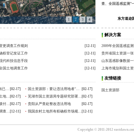
查、全国遥感监测“一
东方道迩
1
2
3
4
解决方案
变更调查工作规则
[12-11]
2009年全国遥感监测
确权登记发证工作
[12-11]
贵州省国土资源一张
现代科技信息手段
[12-11]
山东遥感影像数据一
全国土地调查工作
[12-11]
上海市规划和国土资
友情链接
3年地质找矿行动结硕果 云南已探明
[02-17]
国土资源部：要让违法用地者“丢帽
[02-17]
国土资源部
新疆区党委书记张春贤：把土地当做
[02-17]
芜湖市国土资源局专题研究部署信息
[02-17]
河北农村土地确权发证资金拨付到位
[02-17]
贵阳从严查处整改违法用地
[02-17]
各地启动2011年度土地变更调查与遥
[12-11]
我国农村土地所有权确权市场规模陡
[12-11]
Copyright © 2011-2012 eastdawn.co